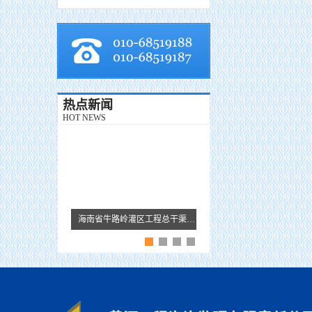
热点新闻
HOT NEWS
海南省牛路岭灌区工程总干渠1#隧洞无压段提前5个月贯通
黄河监理故事 · 王芹