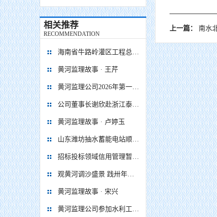
相关推荐
上一篇：
南水北调焦
RECOMMENDATION
海南省牛路岭灌区工程总干渠1#隧洞无压段提前5个月贯通
黄河监理故事 · 王芹
黄河监理公司2026年第一次 股东会、董事会、监事会顺利召开
公司董事长谢欣赴浙江泰顺抽水蓄能电站项目调研慰问
黄河监理故事 · 卢婷玉
山东潍坊抽水蓄能电站顺利通过蓄水阶段移民安置省级终验
招标投标领域信用管理暂行办法
观黄河调沙盛景 践卅年监理初心
黄河监理故事 · 宋兴
黄河监理公司参加水利工程移民安置监督评估企业座谈会