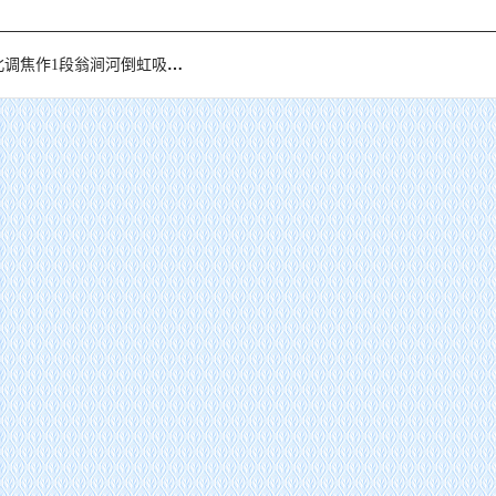
作1段翁涧河倒虹吸主体工程举行完工庆典仪式