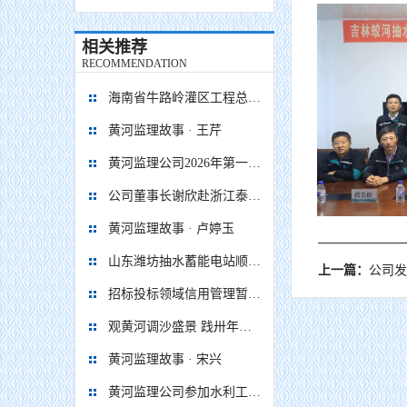
相关推荐
RECOMMENDATION
海南省牛路岭灌区工程总干渠1#隧洞无压段提前5个月贯通
黄河监理故事 · 王芹
黄河监理公司2026年第一次 股东会、董事会、监事会顺利召开
公司董事长谢欣赴浙江泰顺抽水蓄能电站项目调研慰问
黄河监理故事 · 卢婷玉
山东潍坊抽水蓄能电站顺利通过蓄水阶段移民安置省级终验
上一篇：
公司发布《
招标投标领域信用管理暂行办法
观黄河调沙盛景 践卅年监理初心
黄河监理故事 · 宋兴
黄河监理公司参加水利工程移民安置监督评估企业座谈会