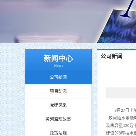
公司新闻
新闻中心
News
公司新闻
项目动态
党建风采
月
日上
9
27
蛟河抽水蓄能
黄河监理故事
装机容量
万
120
政策法规
建设的
座抽水
8