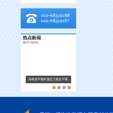
热点新闻
HOT NEWS
海南省牛路岭灌区工程总干渠1#隧洞无压段提前5个月贯通
黄河监理故事 · 王芹