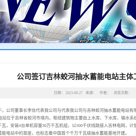
公司签订吉林蛟河抽水蓄能电站主体
日期：
2023-09-27
来源：
作者：
浏览次数：
午，公司董事长李信代表我公司与代表我公司与吉林蛟河抽水蓄能电站有
电站
位于吉林省蛟河市境内，枢纽建筑物主要由上水库、下水库、输水系
千瓦，安装
台单机容量
万千瓦机组，以
千伏线路接入吉林电网，计
4
30
500
蓄能电站中的首座，也标志着中国首个千万千瓦级抽水蓄能基地开建。