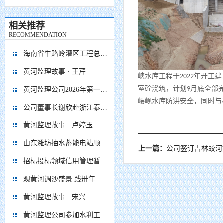
相关推荐
RECOMMENDATION
海南省牛路岭灌区工程总干渠1#隧洞无压段提前5个月贯通
黄河监理故事 · 王芹
峡水库工程于
年开工建
2022
室砼浇筑，计划
月底全部
9
黄河监理公司2026年第一次 股东会、董事会、监事会顺利召开
崾岘水库防洪安全，同时与
公司董事长谢欣赴浙江泰顺抽水蓄能电站项目调研慰问
黄河监理故事 · 卢婷玉
山东潍坊抽水蓄能电站顺利通过蓄水阶段移民安置省级终验
上一篇：
公司签订吉林蛟河抽水蓄能电站主
招标投标领域信用管理暂行办法
观黄河调沙盛景 践卅年监理初心
黄河监理故事 · 宋兴
黄河监理公司参加水利工程移民安置监督评估企业座谈会