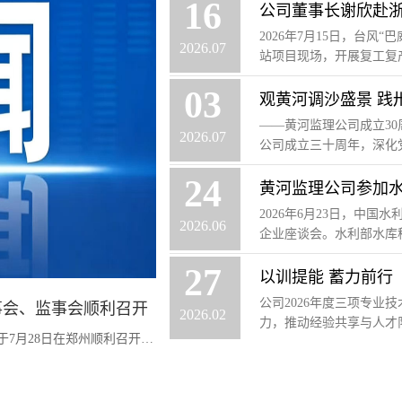
16
公司董事长谢欣赴
2026年7月15日，台
2026
.
07
站项目现场，开展复工复产调
03
观黄河调沙盛景 践
——黄河监理公司成立3
2026
.
07
公司成立三十周年，深化党
24
黄河监理公司参加
2026年6月23日，中
2026
.
06
企业座谈会。水利部水库移
27
以训提能 蓄力前行
公司2026年度三项专业
董事会、监事会顺利召开
2026
.
02
力，推动经验共享与人才队
黄河监理公司2026年第一次股东会、董事会、监事会于7月28日在郑州顺利召开，会议由公司董事长谢欣主持，各股东代表、董事、监事等参加会议。会议审议通过了公司2025年度工作报告、2025年度财务工作报...