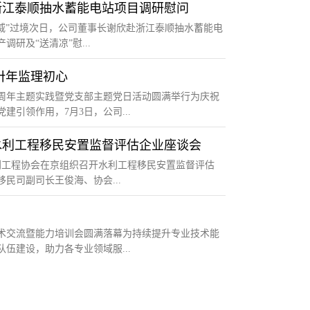
浙江泰顺抽水蓄能电站项目调研慰问
风“巴威”过境次日，公司董事长谢欣赴浙江泰顺抽水蓄能电
研及“送清凉”慰...
卅年监理初心
0周年主题实践暨党支部主题党日活动圆满举行为庆祝
建引领作用，7月3日，公司...
水利工程移民安置监督评估企业座谈会
国水利工程协会在京组织召开水利工程移民安置监督评估
民司副司长王俊海、协会...
技术交流暨能力培训会圆满落幕为持续提升专业技术能
伍建设，助力各专业领域服...