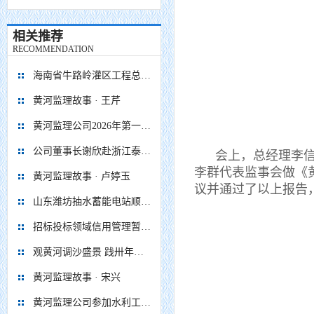
相关推荐
RECOMMENDATION
海南省牛路岭灌区工程总干渠1#隧洞无压段提前5个月贯通
黄河监理故事 · 王芹
黄河监理公司2026年第一次 股东会、董事会、监事会顺利召开
公司董事长谢欣赴浙江泰顺抽水蓄能电站项目调研慰问
会上，总经理李信做《
李群代表监事会做《
黄河监理故事 · 卢婷玉
议并通过了以上报告
山东潍坊抽水蓄能电站顺利通过蓄水阶段移民安置省级终验
招标投标领域信用管理暂行办法
观黄河调沙盛景 践卅年监理初心
黄河监理故事 · 宋兴
黄河监理公司参加水利工程移民安置监督评估企业座谈会