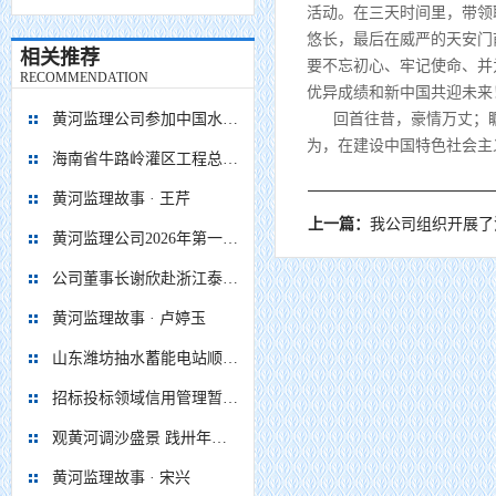
活动。在三天时间里，带领
悠长，最后在威严的天安门
相关推荐
要不忘初心、牢记使命、并
RECOMMENDATION
优异成绩和新中国共迎未来
黄河监理公司参加中国水利学会水库移民专业委员会成立大会
回首往昔，豪情万丈；瞩
为，在建设中国特色社会主
海南省牛路岭灌区工程总干渠1#隧洞无压段提前5个月贯通
黄河监理故事 · 王芹
上一篇：
我公司组织开展了消防及
黄河监理公司2026年第一次 股东会、董事会、监事会顺利召开
公司董事长谢欣赴浙江泰顺抽水蓄能电站项目调研慰问
黄河监理故事 · 卢婷玉
山东潍坊抽水蓄能电站顺利通过蓄水阶段移民安置省级终验
招标投标领域信用管理暂行办法
观黄河调沙盛景 践卅年监理初心
黄河监理故事 · 宋兴