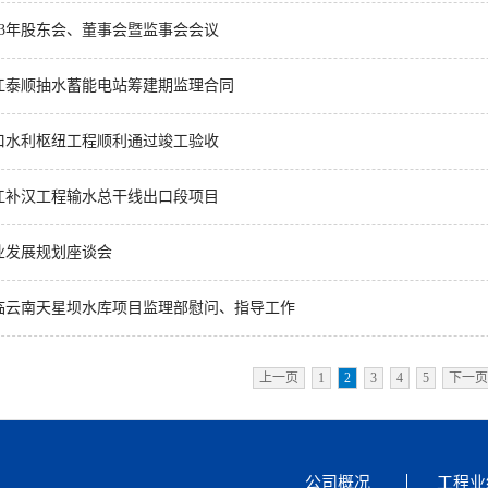
23年股东会、董事会暨监事会会议
江泰顺抽水蓄能电站筹建期监理合同
口水利枢纽工程顺利通过竣工验收
江补汉工程输水总干线出口段项目
业发展规划座谈会
临云南天星坝水库项目监理部慰问、指导工作
黄河监理公司2026年第一次 股东会、董事会、监事会顺利召开
上一页
1
2
3
4
5
下一页
公司概况
工程业