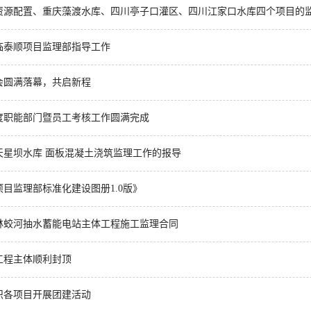
资源配置、重庆藻渡水库、四川亭子口灌区、四川江家口水库四个项目的
临泰顺项目监理部指导工作
年会圆满落幕，共启新程
年度职能部门暨员工考核工作圆满完成
天星坝水库 面板混凝土浇筑监理工作的报导
目监理部标准化建设图册1.0版》
林蛟河抽水蓄能电站主体工程施工监理合同
工程主体顺利封顶
织各项目开展团建活动