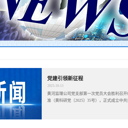
党建引领新征程
2025
-
10
-
13
黄河监理公司党支部第一次党员大会胜利召开
准（黄科研党〔2025〕35号），正式成立中共黄