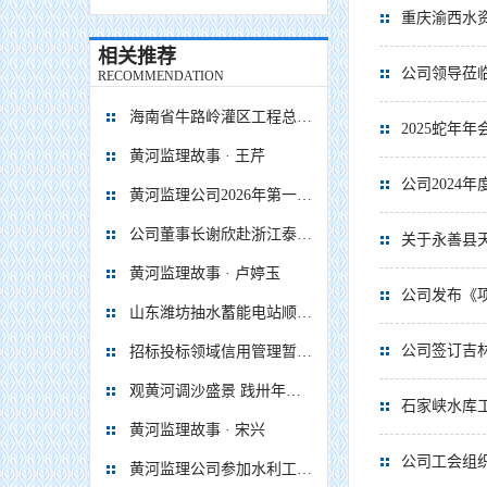
重庆渝西水
相关推荐
公司领导莅
RECOMMENDATION
海南省牛路岭灌区工程总干渠1#隧洞无压段提前5个月贯通
2025蛇年
黄河监理故事 · 王芹
公司2024
黄河监理公司2026年第一次 股东会、董事会、监事会顺利召开
公司董事长谢欣赴浙江泰顺抽水蓄能电站项目调研慰问
关于永善县
黄河监理故事 · 卢婷玉
公司发布《项
山东潍坊抽水蓄能电站顺利通过蓄水阶段移民安置省级终验
公司签订吉
招标投标领域信用管理暂行办法
观黄河调沙盛景 践卅年监理初心
石家峡水库
黄河监理故事 · 宋兴
公司工会组
黄河监理公司参加水利工程移民安置监督评估企业座谈会