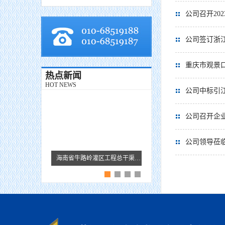
公司召开20
公司签订浙
重庆市观景
热点新闻
HOT NEWS
公司中标引
公司召开企
公司领导莅
海南省牛路岭灌区工程总干渠1#隧洞无压段提前5个月贯通
黄河监理故事 · 王芹