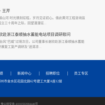
· 王芹
水踏山河 时光镌刻征程，岁月见证初心。值此黄河工程咨询监
立三十周年之际，回望漫漫征...
欣赴浙江泰顺抽水蓄能电站项目调研慰问
年8月入职黄河监理，已然二十八载风雨兼程。从初入行业的基
5日，台风“巴威”过境次日，公司董事长谢欣赴浙江泰顺抽水蓄能
独当一面的项目总监，多年来我步履不停、奔走四方，紧跟公
展复工复产调研及“送清凉...
遍多地工程建设现场。不仅见证了公司从小到大、由专至强的
成了自身从单一业务履职，到胜任多领域、全方位专业监理的
项目现场，谢欣实地察看了新朱湾大桥、发电厂房、排风竖
台及进出水口等关键施工节点，仔细检查工程实体质量及安全
一线职工面对面交流，关切询问高温作业保障措施，并将防暑
绩
新闻中心
招聘职位
员工专区
工手中，对大家在极端天气下坚守岗位表示感谢。调研过程
州市金水区花园北路62号建工大厦A座12层
..
豫公网安备 41010502004446号