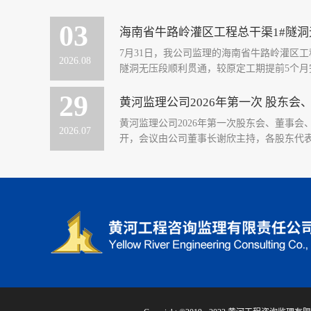
03
海南省牛路岭灌区工程总干渠1#隧洞
7月31日，我公司监理的海南省牛路岭灌区工
2026
.
08
隧洞无压段顺利贯通，较原定工期提前5个月完工
29
黄河监理公司2026年第一次 股东
，为项目按期通水、加快海南自贸港水网建
黄河监理公司2026年第一次股东会、董事会
务院部署150项重大水利工程之一，属Ⅱ等
2026
.
07
开，会议由公司董事长谢欣主持，各股东代表、
区核心水资源调配任务。总干渠1#隧洞为全线
本次贯通无压段2480米，配套有压连接段213
董事、监事等参加会议。会议审议通过了公司20
务工作报告及利润分配方案、2025年度监
各股东单位的大力支持下，在董事会的正确
共同努力下，奋力开拓，诚信守约，竭诚服务，全