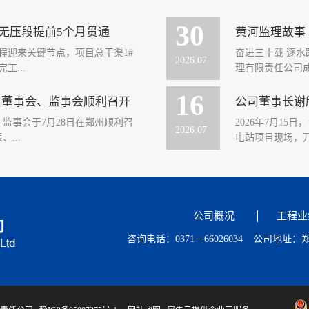
30
无压段提前5个月贯通
黄河监理故事 
程迎来关键节点，项目总干渠1#
奋进三十载 逐
2026
.
07
...
理有限责任公司成
16
会、董事会、监事会顺利召开
公司董事长谢
设夯实根基。牛路岭灌区工程是国
途，我自1998
、监事会于7月28日在郑州顺利召
2026年7月1
大（2）型项目，承担琼海、万宁片
层监理新人，到
2026
.
07
...
电站项目现场，开
控制性主干隧洞，总长2693米，
司发展步伐，踏
米，采用城门洞型断面，最...
发展历程，也完
成长进阶。二...
25年度工作报告、2025年度财
”慰问活动。在
事会意见等议案。会议认为，公司在
井、大坝观景平
领导下，在经营班子及全体员工的
防护情况，并与
公司概况
工程业
面完成了2025年度各项...
降温物资送到职
咨询电话：0371－66026034
公司地址：郑
中，谢欣对项目部.