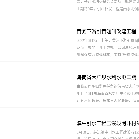
责，长江水利委员会负责项目规划设计
工期约9年。引江补汉工程是南水北调后
³，扣除输水损失后净补水36. 7亿m³。
黄河下游引黄涵闸改建工程
2022年6月25日上午，黄河下游
及员工参加了开工典礼。公司总经理
组建强有力监理机构，秉持“严格监理
建设任务和各项目标，以建设一流工
海南省大广坝水利水电二期
调”工作，确保工程建设任务目标如期完
由我公司承担监理任务的海南省大广坝水
周期36个月，概算投资约4.1亿。
年1月16日由海南省水务厅主持竣工
监理及环境保护监理。
江县人民政府、乐东县人民政府、海南
造价、移民等7名行业专家。 经讨论
滇中引水工程玉溪段阿斗村
区）工程建设基本画上句号。
8月10日，经过滇中引水工程建设者1