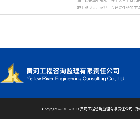
通，这是滇中引水工程全线首个贯通
施工难度大。承担工程建设任务的中铁
，同时利用超前地质预报、红外探水等
奋战，提前2个多月完成施工任务。阿
难度大。为此，黄河工程咨询监理有
用“短、紧、快、勤”的循环模式，全
确保工程质量。 滇中引水工程玉溪段
局副局长王志荣表示，阿斗村隧洞的贯
Copyright ©2019 - 2023 黄河工程咨询监理有限责任公司
豫I