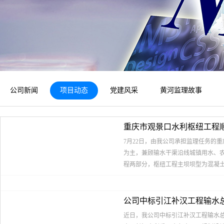
公司新闻
项目动态
党建风采
黄河监理故事
重庆市观景口水利枢纽工程
7月22日，由我公司承担监理任务的
为主，兼顾输水干渠沿线城镇用水、农
程两部分，枢纽工程主坝坝型为混凝土面板
均供水量为1.04亿立方米，设计灌溉面
公司中标引江补汉工程输水
岸区和巴南区供水及农业灌溉等问题
近日，我公司中标引江补汉工程输水总