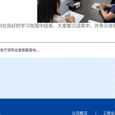
良好的学习氛围中结束，大家都沉浸其中，并表示收
导巡查南繁基地水利设施（乐东、三亚片）项目
黄河监理公司2026年第一次 股东会、董事会、监事会顺利召开
公司概况
工程业