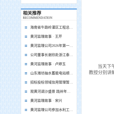
相关推荐
RECOMMENDATION
海南省牛路岭灌区工程总干渠1#隧洞无压段提前5个月贯通
黄河监理故事 · 王芹
黄河监理公司2026年第一次 股东会、董事会、监事会顺利召开
公司董事长谢欣赴浙江泰顺抽水蓄能电站项目调研慰问
黄河监理故事 · 卢婷玉
当天下午各
教授分别讲
山东潍坊抽水蓄能电站顺利通过蓄水阶段移民安置省级终验
招标投标领域信用管理暂行办法
观黄河调沙盛景 践卅年监理初心
黄河监理故事 · 宋兴
黄河监理公司参加水利工程移民安置监督评估企业座谈会