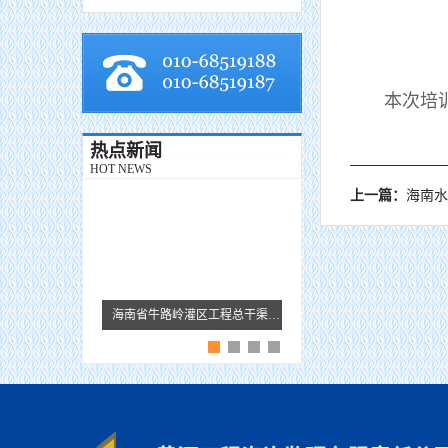
本次培训在
热点新闻
HOT NEWS
上一篇：
海南水务厅领
海南省牛路岭灌区工程总干渠1#隧洞无压段提前5个月贯通
黄河监理故事 · 王芹