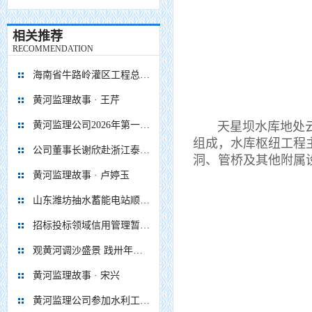
相关推荐
RECOMMENDATION
海南省牛路岭灌区工程总干渠1#隧洞无压段提前5个月贯通
黄河监理故事 · 王芹
黄河监理公司2026年第一次 股东会、董事会、监事会顺利召开
天星坝水库地处云南
组成，水库枢纽工程
公司董事长谢欣赴浙江泰顺抽水蓄能电站项目调研慰问
洞、管桥及其他附属设
黄河监理故事 · 卢婷玉
山东潍坊抽水蓄能电站顺利通过蓄水阶段移民安置省级终验
招标投标领域信用管理暂行办法
观黄河调沙盛景 践卅年监理初心
黄河监理故事 · 宋兴
黄河监理公司参加水利工程移民安置监督评估企业座谈会