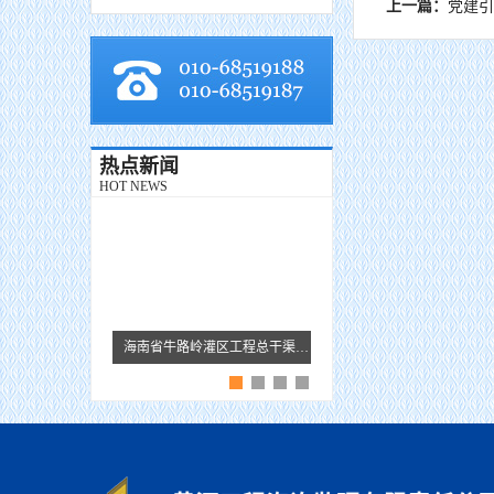
上一篇：
党建引
热点新闻
HOT NEWS
海南省牛路岭灌区工程总干渠1#隧洞无压段提前5个月贯通
黄河监理故事 · 王芹