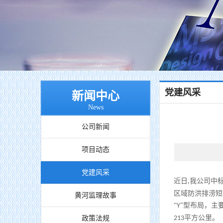
党建风采
新闻中心
News
公司新闻
项目动态
党建风采
近日
我公司中
,
区域防洪排涝短
黄河监理故事
“
”型布局，主
Y
平方公里。
政策法规
213